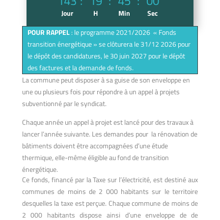
143
:
19
:
45
:
00
Jour
H
Min
Sec
POUR RAPPEL
: le programme 2021/2026 « Fonds
transition énergétique » se clôturera le 31/12 2026 pour
le dépôt des candidatures, le 30 juin 2027 pour le dépôt
des factures et la demande de fonds.
La commune peut disposer à sa guise de son enveloppe en
une ou plusieurs fois pour répondre à un appel à projets
subventionné par le syndicat.
Chaque année un appel à projet est lancé pour des travaux à
lancer l’année suivante. Les demandes pour la rénovation de
bâtiments doivent être accompagnées d’une étude
thermique, elle-même éligible au fond de transition
énergétique.
Ce fonds, financé par la Taxe sur l’électricité, est destiné aux
communes de moins de 2 000 habitants sur le territoire
desquelles la taxe est perçue. Chaque commune de moins de
2 000 habitants dispose ainsi d’une enveloppe de de