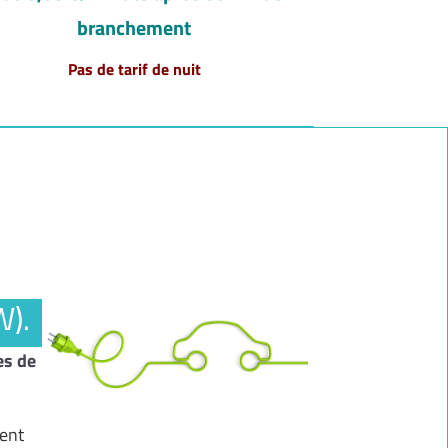
branchement
Pas de tarif de nuit
W).
es de
vent