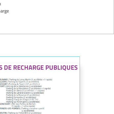
n
harge