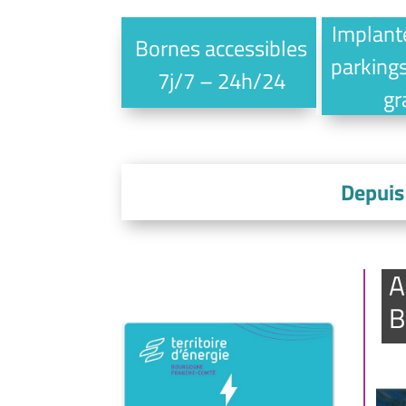
Implant
Bornes accessibles
parkings
7j/7 – 24h/24
gr
Depuis
A
B