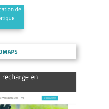
ication de
ratique
TROMAPS
e recharge en