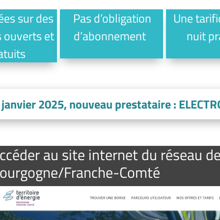
ées sur des
Pas d’obligation
Une tarif
 ouverts et
d’abonnement
nuit p
atuits
 janvier 2025, nouveau prestataire : ELEC
ccéder au site internet du réseau d
ourgogne/Franche-Comté