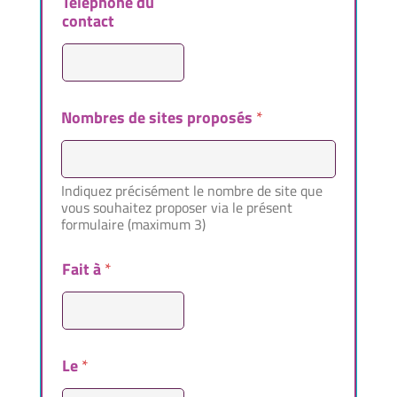
Téléphone du
contact
Nombres de sites proposés
*
Indiquez précisément le nombre de site que
vous souhaitez proposer via le présent
formulaire (maximum 3)
d
Fait à
*
é
j
à
p
o
Le
*
s
s