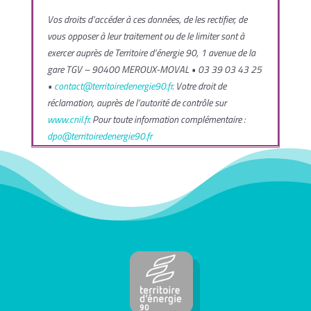
Vos droits d’accéder à ces données, de les rectifier, de
vous opposer à leur traitement ou de le limiter sont à
exercer auprès de Territoire d’énergie 90, 1 avenue de la
gare TGV – 90400 MEROUX-MOVAL • 03 39 03 43 25
•
contact@territoiredenergie90.fr
. Votre droit de
réclamation, auprès de l’autorité de contrôle sur
www.cnil.fr
. Pour toute information complémentaire :
dpo@territoiredenergie90.fr