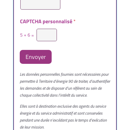
i
b
l
e
CAPTCHA personnalisé
*
s
)
5
+
6
=
r
é
a
Envoyer
m
é
n
Les données personnelles fournies sont nécessaires pour
a
g
permettre à Territoire d’énergie 90 de traiter, d’authentifier
e
les demandes et de disposer d’un référent au sein de
r
chaque collectivité dans l’intérêt du service.
Elles sont à destination exclusive des agents du service
énergie et du service administratif et sont conservées
pendant une durée n’excédant pas le temps d’exécution
de leur mission.