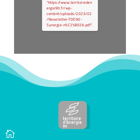
"https://www.territoireden
ergie90.fr/wp-
content/uploads/2023/02
/Newsletter-TDE90-
Synergie-n%C2%B026.pdf".
