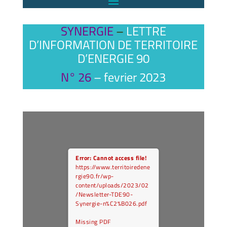
SYNERGIE
–
LETTRE
D’INFORMATION DE TERRITOIRE
D’ENERGIE 90
N° 26
– fevrier 2023
Error: Cannot access file!
https://www.territoiredene
rgie90.fr/wp-
content/uploads/2023/02
/Newsletter-TDE90-
Synergie-n%C2%B026.pdf
Missing PDF