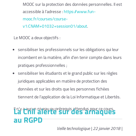
MOOC sur la protection des données personnelles. Il est
accessible à l’adresse :
https://www.fun-
mooc.fr/courses/course-
v1:CNAM+01032+session01/about
.
Le MOOC a deux objectifs :
sensibiliser les professionnels sur les obligations qui leur
incombent en la matière, afin d’en tenir compte dans leurs
pratiques professionnelles ;
sensibiliser les étudiants et le grand public sur les règles
juridiques applicables en matière de protection des
données et sur les droits que les personnes fichées
tiennent de l’application de la Loi Informatique et Libertés.
Il n’y a aucun niveau ou prérequis attendus pour ce cours.
La Cnil alerte sur des arnaques
au RGPD
Veille technologique | 22 janvier 2018 |